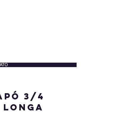
ATO
apó 3/4
 longa